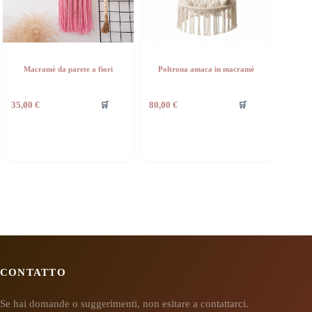
Macramè da parete a fiori
Poltrona amaca in macramè
🛒
🛒
35,00
€
80,00
€
CONTATTO
Se hai domande o suggerimenti, non esitare a contattarci.