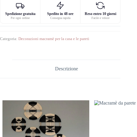
Spedizione gratuita
Spedito in 48 ore
Reso entro 10 giorni
Per ogni ordine
Consegna rapida
Facile e veloce
Categoria:
Decorazioni macramè per la casa e le pareti
Descrizione