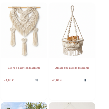
Cuore a parete in macramè
Amaca per gatti in macramè
🛒
🛒
24,00
€
45,00
€