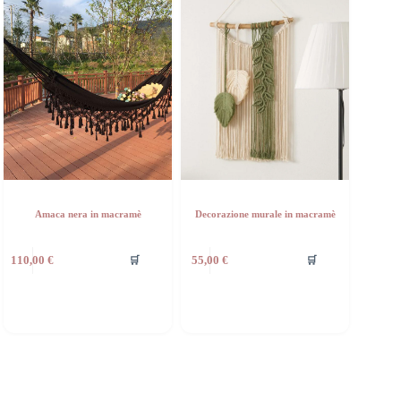
Amaca nera in macramè
Decorazione murale in macramè
🛒
🛒
110,00
€
55,00
€