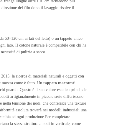
con frange lunghe oltre i 10 cm richiedono più
 direzione del filo dopo il lavaggio risolve il
da 60×120 cm ai lati del letto) o un tappeto unico
ni lato. Il cotone naturale è compatibile con chi ha
 necessità di pulizie a secco.
015, la ricerca di materiali naturali e oggetti con
che mostra come è fatto. Un
tappeto macramé
 chi guarda. Questo è il suo valore estetico principale
otti artigianalmente in piccole serie differiscono
e nella tensione dei nodi, che conferisce una texture
iformità assoluta troverà nei modelli industriali una
che cambia ad ogni produzione.Per completare
tano la stessa struttura a nodi in verticale, come