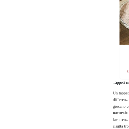
3
Tappeti m
Un tappet
differenza
giocano c
naturale
lava senz
risulta tr