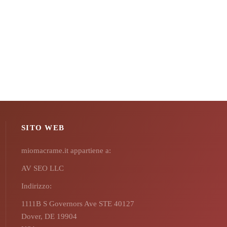
SITO WEB
miomacrame.it appartiene a:
AV SEO LLC
Indirizzo:
1111B S Governors Ave STE 40127
Dover, DE 19904