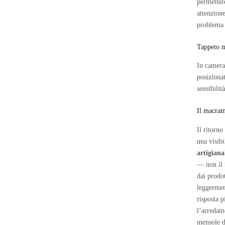
permetter
attenzione
problema s
Tappeto m
In camera
posiziona
sensibilit
Il macram
Il ritorn
una visib
artigiana
— non il 
dai prodot
leggermen
risposta p
l’arredame
mensole d