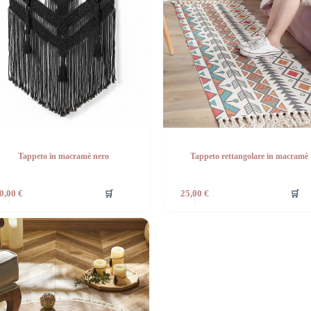
Tappeto in macramè nero
Tappeto rettangolare in macramè
🛒
🛒
0,00
€
25,00
€