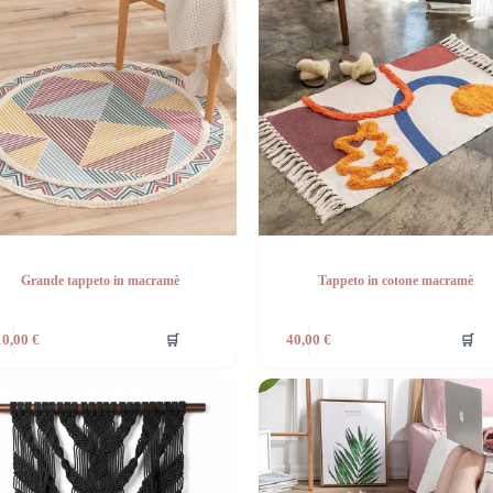
Grande tappeto in macramè
Tappeto in cotone macramè
🛒
🛒
10,00
€
40,00
€