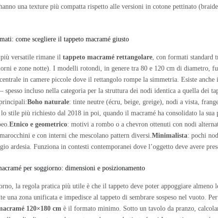
hanno una texture più compatta rispetto alle versioni in cotone pettinato (braide
ormati: come scegliere il tappeto macramé giusto
più versatile rimane il
tappeto macramé rettangolare
, con formati standard
iorni e zone notte). I modelli rotondi, in genere tra 80 e 120 cm di diametro, f
centrale in camere piccole dove il rettangolo rompe la simmetria. Esiste anche
spesso incluso nella categoria per la struttura dei nodi identica a quella dei tapp
 principali:
Boho naturale
: tinte neutre (écru, beige, greige), nodi a vista, fran
 lo stile più richiesto dal 2018 in poi, quando il macramé ha consolidato la sua
peo.
Etnico e geometrico
: motivi a rombo o a chevron ottenuti con nodi alternat
 marocchini e con interni che mescolano pattern diversi.
Minimalista
: pochi nod
igio ardesia. Funziona in contesti contemporanei dove l’oggetto deve avere pre
acramé per soggiorno: dimensioni e posizionamento
orno, la regola pratica più utile è che il tappeto deve poter appoggiare almeno 
te una zona unificata e impedisce al tappeto di sembrare sospeso nel vuoto. Per
 macramé 120×180 cm
è il formato minimo. Sotto un tavolo da pranzo, calcola