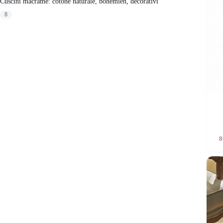
Cuscini macramè: cotone naturale, bohémien, decorativi
8
8