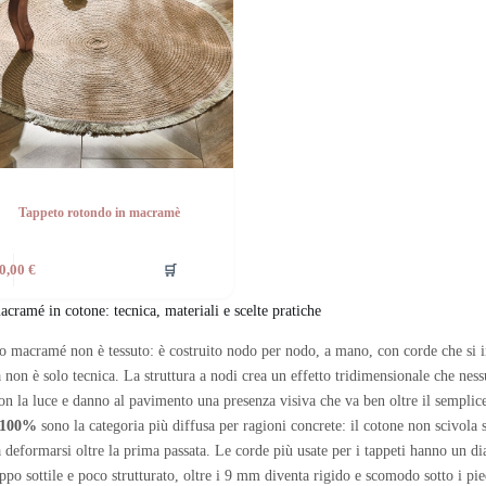
Tappeto rotondo in macramè
🛒
0,00
€
acramé in cotone: tecnica, materiali e scelte pratiche
o macramé non è tessuto: è costruito nodo per nodo, a mano, con corde che si 
 non è solo tecnica. La struttura a nodi crea un effetto tridimensionale che nessu
on la luce e danno al pavimento una presenza visiva che va ben oltre il semplic
 100%
sono la categoria più diffusa per ragioni concrete: il cotone non scivola s
a deformarsi oltre la prima passata. Le corde più usate per i tappeti hanno un 
oppo sottile e poco strutturato, oltre i 9 mm diventa rigido e scomodo sotto i pied