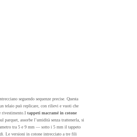
intrecciano seguendo sequenze precise. Questa
n telaio può replicare, con rilievi e vuoti che
e rivestimento.I
tappeti macramé in cotone
ul parquet, assorbe l’umidità senza trattenerla, si
diametro tra 5 e 9 mm — sotto i 5 mm il tappeto
i. Le versioni in cotone intrecciato a tre fili