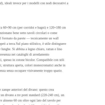
d), ideali invece per i modelli con nodi decorativi a
 tra 60×90 cm (per corridoi e bagni) e 120×180 cm
unzionano bene sotto tavoli circolari o come
 il formato da parete — tecnicamente un wall
eti a terra.Sul piano stilistico, è utile distinguere
ge lunghe. Si abbina a legno chiaro, rattan e lino
 presenza nei cataloghi di arredamento
i, spesso in cotone bicolor. Compatibile con stili
i, struttura aperta, colori monocromatici anche in
senza senza occupare visivamente troppo spazio.
le zampe anteriori del divano: questo crea
 un divano a tre posti standard (220-240 cm), un
re almeno 60 cm oltre ogni lato del tavolo per