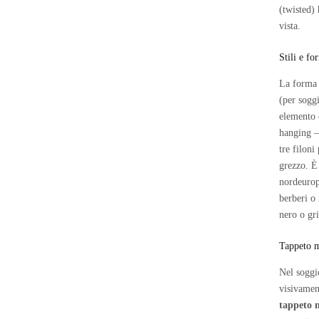
(twisted) 
vista.
Stili e f
La forma 
(per sogg
elemento 
hanging — 
tre filoni
grezzo. È
nordeuro
berberi o
nero o gr
Tappeto m
Nel soggi
visivamen
tappeto