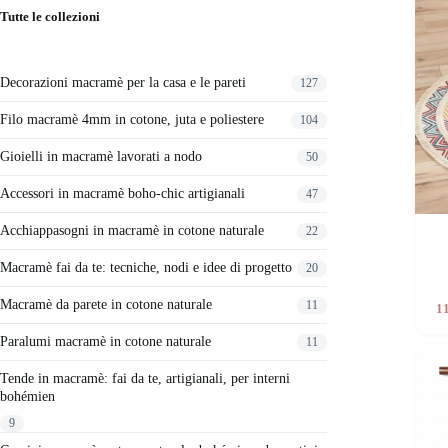
Tutte le collezioni
Decorazioni macramè per la casa e le pareti
127
Filo macramè 4mm in cotone, juta e poliestere
104
Gioielli in macramè lavorati a nodo
50
Accessori in macramè boho-chic artigianali
47
Acchiappasogni in macramè in cotone naturale
22
Macramè fai da te: tecniche, nodi e idee di progetto
20
Macramè da parete in cotone naturale
11
1
Paralumi macramè in cotone naturale
11
Tende in macramè: fai da te, artigianali, per interni
bohémien
9