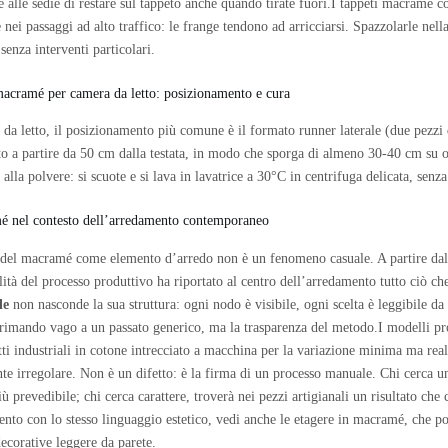
e alle sedie di restare sul tappeto anche quando tirate fuori.I tappeti macramé 
 nei passaggi ad alto traffico: le frange tendono ad arricciarsi. Spazzolarle nella
enza interventi particolari.
acramé per camera da letto: posizionamento e cura
 da letto, il posizionamento più comune è il formato runner laterale (due pezzi 
to a partire da 50 cm dalla testata, in modo che sporga di almeno 30-40 cm su og
à alla polvere: si scuote e si lava in lavatrice a 30°C in centrifuga delicata, senza
é nel contesto dell’arredamento contemporaneo
o del macramé come elemento d’arredo non è un fenomeno casuale. A partire dal 2
ilità del processo produttivo ha riportato al centro dell’arredamento tutto ciò 
le
non nasconde la sua struttura: ogni nodo è visibile, ogni scelta è leggibile da
rimando vago a un passato generico, ma la trasparenza del metodo.I modelli prod
ti industriali in cotone intrecciato a macchina per la variazione minima ma real
te irregolare. Non è un difetto: è la firma di un processo manuale. Chi cerca un
iù prevedibile; chi cerca carattere, troverà nei pezzi artigianali un risultato 
nto con lo stesso linguaggio estetico, vedi anche le etagere in macramé, che por
ecorative leggere da parete.