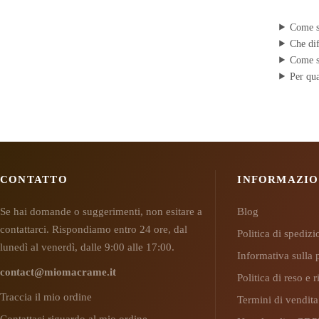
Come sc
Che dif
Come s
Per qua
CONTATTO
INFORMAZIO
Se hai domande o suggerimenti, non esitare a
Blog
contattarci. Rispondiamo entro 24 ore, dal
Politica di spediz
lunedì al venerdì, dalle 9:00 alle 17:00.
Informativa sulla 
contact@miomacrame.it
Politica di reso e
Traccia il mio ordine
Termini di vendita
Contattaci riguardo al mio ordine