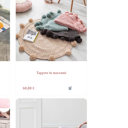
Tappeto in macramè
🛒
60,00
€