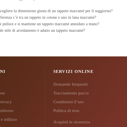
egliere la dimensione giusta di un tappeto macramé per il soggiorno?
ferenza c’è tra un tappeto in cotone e uno in lana macramé?
i pulisce e si mantiene un tappeto macramé annodato a mano?
le stile di arredamento è adatto un tappeto macramé?
NI
SERVIZI ONLINE
Domande frequenti
ione
Tracciamento pacco
privacy
Condizioni d’uso
 rimborso
Politica di reso
 e utilizzo
Acquisti in sicurezza