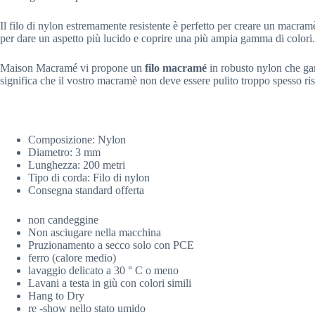
Il filo di nylon estremamente resistente è perfetto per creare un macram
per dare un aspetto più lucido e coprire una più ampia gamma di colori. S
Maison Macramé vi propone un
filo macramé
in robusto nylon che gar
significa che il vostro macramè non deve essere pulito troppo spesso rispet
Composizione: Nylon
Diametro: 3 mm
Lunghezza: 200 metri
Tipo di corda: Filo di nylon
Consegna standard offerta
non candeggine
Non asciugare nella macchina
Pruzionamento a secco solo con PCE
ferro (calore medio)
lavaggio delicato a 30 ° C o meno
Lavani a testa in giù con colori simili
Hang to Dry
re -show nello stato umido