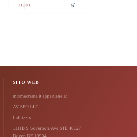
🛒
31,00
€
SITO WEB
miomacrame.it appartiene a:
AV SEO LLC
Indirizzo:
1111B S Governors Ave STE 40127
Dover, DE 19904