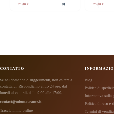
🛒
25,00
€
25,00
€
CONTATTO
INFORMAZIO
Se hai domande o suggerimenti, non esitare a
Blog
contattarci. Rispondiamo entro 24 ore, dal
Politica di spediz
lunedì al venerdì, dalle 9:00 alle 17:00.
Informativa sulla 
contact@miomacrame.it
Politica di reso e
Traccia il mio ordine
Termini di vendita