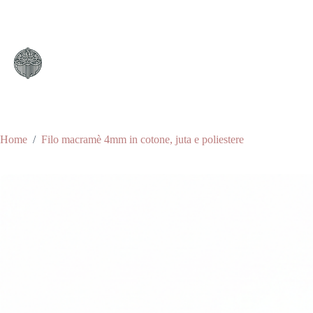
Salta
al
contenuto
Home
/
Filo macramè 4mm in cotone, juta e poliestere