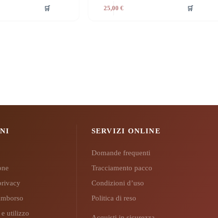
🛒
🛒
25,00
€
NI
SERVIZI ONLINE
Domande frequenti
ione
Tracciamento pacco
privacy
Condizioni d’uso
 rimborso
Politica di reso
 e utilizzo
Acquisti in sicurezza