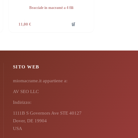
Bracciale in macramè a 4 fili
🛒
11,00
€
SITO WEB
miomacrame.it appartiene a:
AV SEO LLC
Indirizzo:
1111B S Governors Ave STE 40127
Dover, DE 19904
USA