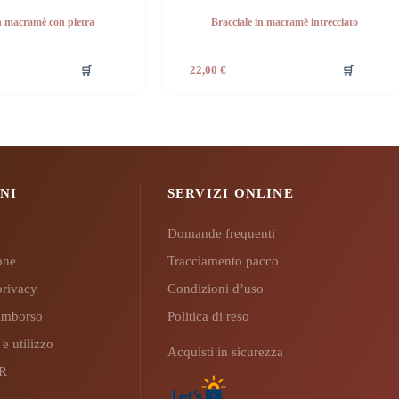
in macramè con pietra
Bracciale in macramè intrecciato
🛒
🛒
22,00
€
NI
SERVIZI ONLINE
Domande frequenti
ione
Tracciamento pacco
privacy
Condizioni d’uso
 rimborso
Politica di reso
 e utilizzo
Acquisti in sicurezza
PR