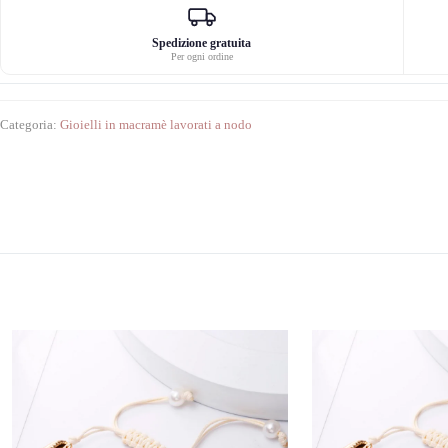
quantità
Spedizione gratuita
Per ogni ordine
Categoria:
Gioielli in macramè lavorati a nodo