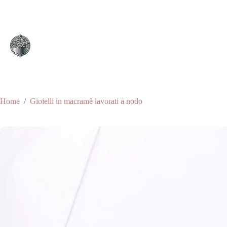
Salta
al
contenuto
Home
/
Gioielli in macramè lavorati a nodo