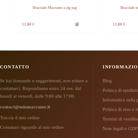
Bracciale Macrame a zig zag
Bracciale 
🛒
11,00
€
11,00
€
CONTATTO
INFORMAZIO
Se hai domande o suggerimenti, non esitare a
Blog
contattarci. Rispondiamo entro 24 ore, dal
Politica di spediz
lunedì al venerdì, dalle 9:00 alle 17:00.
Informativa sulla 
contact@miomacrame.it
Politica di reso e
Traccia il mio ordine
Termini di vendita
Contattaci riguardo al mio ordine
Note legali e GD