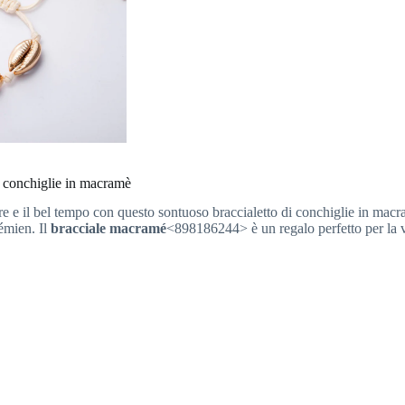
di conchiglie in macramè
e e il bel tempo con questo sontuoso braccialetto di conchiglie in macra
émien. Il
bracciale macramé
<898186244> è un regalo perfetto per la v