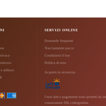
NI
SERVIZI ONLINE
Domande frequenti
ione
Tracciamento pacco
privacy
Condizioni d’uso
 rimborso
Politica di reso
 e utilizzo
Acquisti in sicurezza
PR
I tuoi dati e pagamenti sono protetti da u
connessione SSL crittografata.