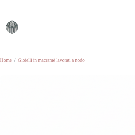
Salta
al
contenuto
Home
/
Gioielli in macramè lavorati a nodo