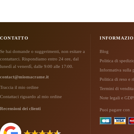
CONTATTO
INFORMAZIO
Se hai domande o suggerimenti, non esitare a
Blog
contattarci. Rispondiamo entro 24 ore, dal
Politica di spediz
lunedì al venerdì, dalle 9:00 alle 17:00.
Informativa sulla 
contact@miomacrame.it
Politica di reso e
Traccia il mio ordine
Termini di vendita
Contattaci riguardo al mio ordine
Note legali e GD
Recensioni dei clienti
Puoi pagare con