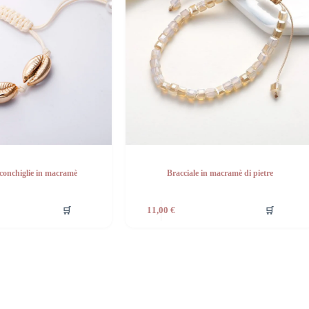
 conchiglie in macramè
Bracciale in macramè di pietre
🛒
🛒
11,00
€