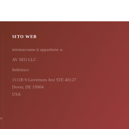
SITO WEB
miomacrame.it appartiene a:
AV SEO LLC
Indirizzo:
1111B S Governors Ave STE 40127
Dover, DE 19904
USA
na