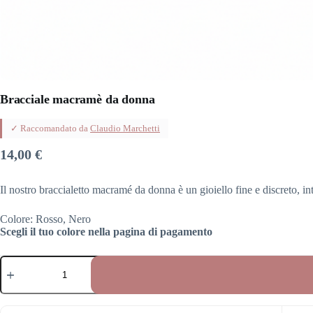
Bracciale macramè da donna
✓ Raccomandato da
Claudio Marchetti
14,00
€
Il nostro braccialetto macramé da donna è un gioiello fine e discreto, in
Colore: Rosso, Nero
Scegli il tuo colore nella pagina di pagamento
Bracciale
macramè
da
donna
quantità