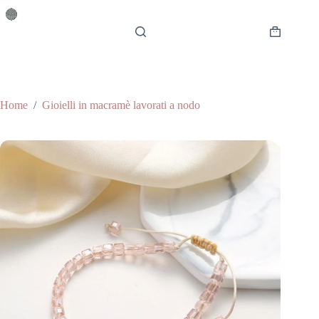
Salta
al
contenuto
Carrello
Home
/
Gioielli in macramè lavorati a nodo