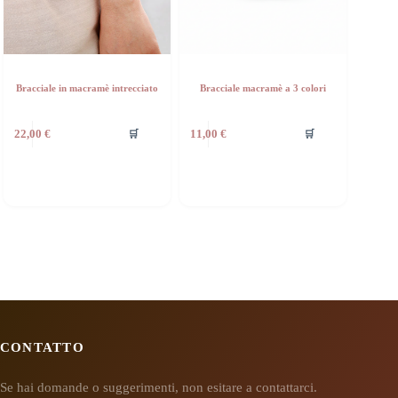
Bracciale in macramè intrecciato
Bracciale macramè a 3 colori
🛒
🛒
22,00
€
11,00
€
CONTATTO
Se hai domande o suggerimenti, non esitare a contattarci.