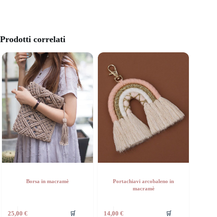
Prodotti correlati
Borsa in macramè
Portachiavi arcobaleno in
macramè
🛒
🛒
25,00
€
14,00
€