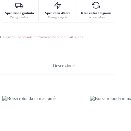
Spedizione gratuita
Spedito in 48 ore
Reso entro 10 giorni
Per ogni ordine
Consegna rapida
Facile e veloce
Categoria:
Accessori in macramè boho-chic artigianali
Descrizione