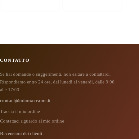
CONTATTO
Se hai domande o suggerimenti, non esitare a contattarci.
Rispondiamo entro 24 ore, dal lunedì al venerdì, dalle 9:00
alle 17:00.
contact@miomacrame.it
Traccia il mio ordine
Contattaci riguardo al mio ordine
Recensioni dei clienti