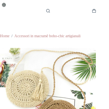
Salta
al
contenuto
Carrello
Home
/
Accessori in macramè boho-chic artigianali