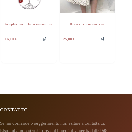
Semplice portachiavi in macramè
Borsa a rete in macramè
🛒
🛒
16,00
€
25,00
€
CONTATTO
Se hai domande o suggerimenti, non esitare a contattarci.
Rispondiamo entro 24 ore, dal lunedì al venerdì, dalle 9:00