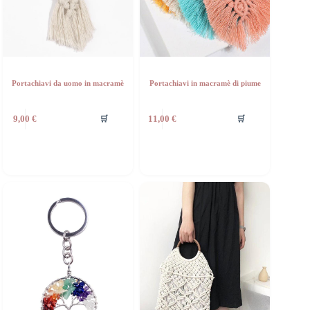
Portachiavi da uomo in macramè
Portachiavi in macramè di piume
🛒
🛒
9,00
€
11,00
€