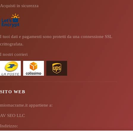
Acquisti in sicurezza
I tuoi dati e pagamenti sono protetti da una connessione SSL
crittografata.
I nostri corrieri
SITO WEB
miomacrame.it appartiene a:
AV SEO LLC
Indirizzo: