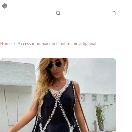
Salta
al
contenuto
Carrello
Home
/
Accessori in macramè boho-chic artigianali