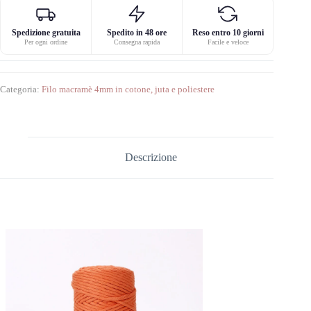
Spedizione gratuita
Spedito in 48 ore
Reso entro 10 giorni
Per ogni ordine
Consegna rapida
Facile e veloce
Categoria:
Filo macramè 4mm in cotone, juta e poliestere
Descrizione