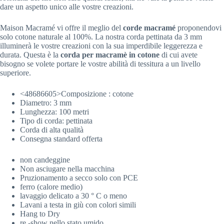
dare un aspetto unico alle vostre creazioni.
Maison Macramé vi offre il meglio del
corde macramé
proponendovi
solo cotone naturale al 100%. La nostra corda pettinata da 3 mm
illuminerà le vostre creazioni con la sua imperdibile leggerezza e
durata. Questa è la
corda per macramè in cotone
di cui avete
bisogno se volete portare le vostre abilità di tessitura a un livello
superiore.
<48686605>Composizione : cotone
Diametro: 3 mm
Lunghezza: 100 metri
Tipo di corda: pettinata
Corda di alta qualità
Consegna standard offerta
non candeggine
Non asciugare nella macchina
Pruzionamento a secco solo con PCE
ferro (calore medio)
lavaggio delicato a 30 ° C o meno
Lavani a testa in giù con colori simili
Hang to Dry
re -show nello stato umido