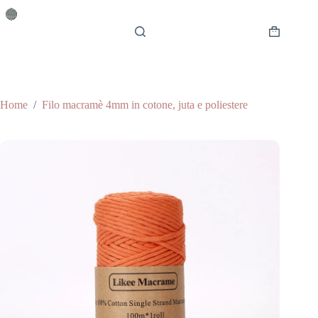
Salta
al
contenuto
Carrello
Home
/
Filo macramè 4mm in cotone, juta e poliestere