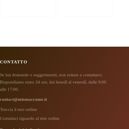
CONTATTO
Se hai domande o suggerimenti, non esitare a contattarci.
Rispondiamo entro 24 ore, dal lunedì al venerdì, dalle 9:00
alle 17:00.
contact@miomacrame.it
Traccia il mio ordine
Contattaci riguardo al mio ordine